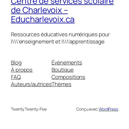
Centre de services scolaire
de Charlevoix –
Educharlevoix.ca
Ressources éducatives numériques pour
l\\\'enseignement et l\\\'apprentissage
Blog
Évènements
À propos
Boutique
FAQ
Compositions
Auteurs/autrices
Thèmes
Twenty Twenty-Five
Conçu avec
WordPress