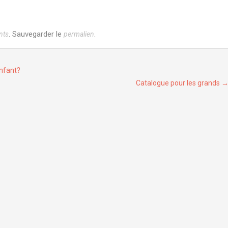
. Sauvegarder le
.
nts
permalien
enfant?
Catalogue pour les grands