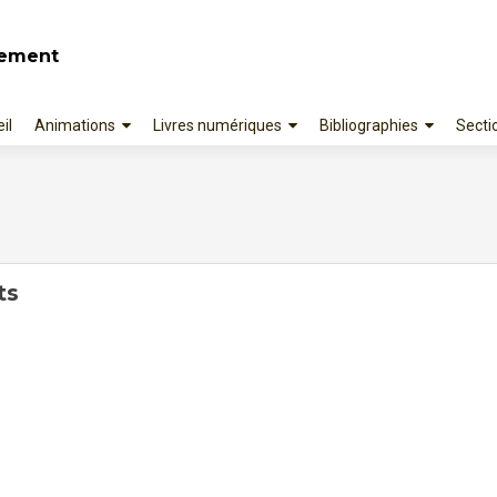
lement
il
Animations
Livres numériques
Bibliographies
Secti
enu
pal
ts