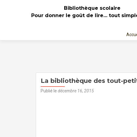
Bibliothèque scolaire
Pour donner le goût de lire… tout simp
Aller
au
Accue
cont
princi
La bibliothèque des tout-peti
Publié le
décembre 16, 2015