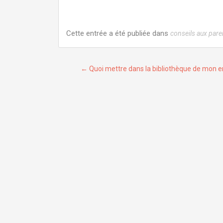
Cette entrée a été publiée dans
conseils aux pare
Navigation
←
Quoi mettre dans la bibliothèque de mon 
de
l’article