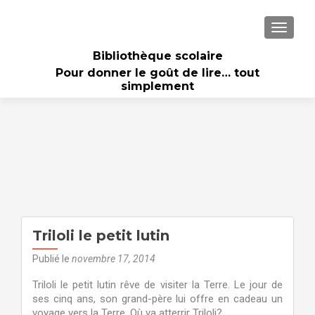
AFFICH
Bibliothèque scolaire
Pour donner le goût de lire… tout
simplement
Triloli le petit lutin
Publié le
novembre 17, 2014
Triloli le petit lutin rêve de visiter la Terre. Le jour de
ses cinq ans, son grand-père lui offre en cadeau un
voyage vers la Terre. Où va atterrir Triloli?