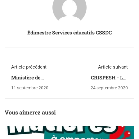
Édimestre Services éducatifs CSSDC
Article précédent
Article suivant
Ministère de
CRISPESH - Les
l’Éducation et de
applications
11 septembre 2020
24 septembre 2020
l’Enseignement
pédagogiques de la
supérieur (MEES) -
conception
Plateforme de l’École
universelle de
ouverte - Fais ton
l’apprentissage (CUA)
Vous aimerez aussi
parcours !